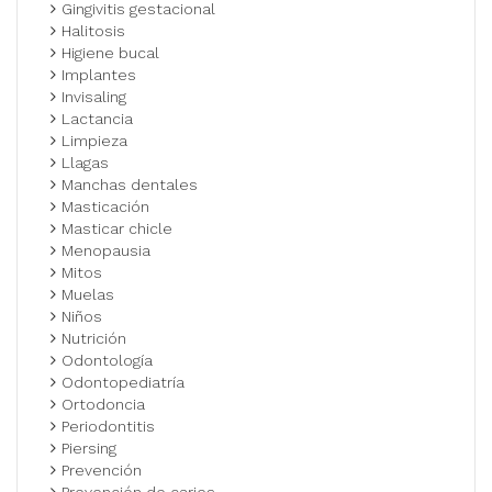
Gingivitis gestacional
Halitosis
Higiene bucal
Implantes
Invisaling
Lactancia
Limpieza
Llagas
Manchas dentales
Masticación
Masticar chicle
Menopausia
Mitos
Muelas
Niños
Nutrición
Odontología
Odontopediatría
Ortodoncia
Periodontitis
Piersing
Prevención
Prevención de caries