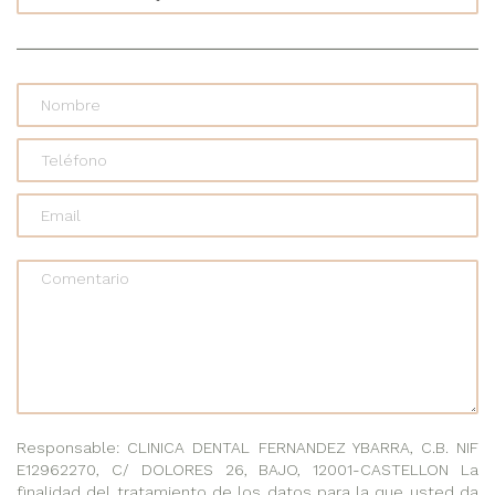
Comentario
Responsable: CLINICA DENTAL FERNANDEZ YBARRA, C.B. NIF
E12962270, C/ DOLORES 26, BAJO, 12001-CASTELLON La
finalidad del tratamiento de los datos para la que usted da