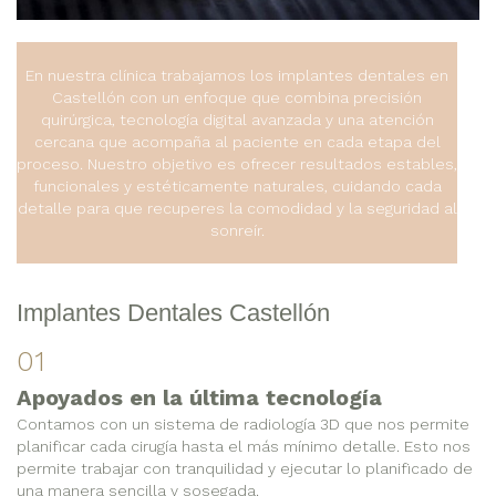
En nuestra clínica trabajamos los implantes dentales en
Castellón con un enfoque que combina precisión
quirúrgica, tecnología digital avanzada y una atención
cercana que acompaña al paciente en cada etapa del
proceso. Nuestro objetivo es ofrecer resultados estables,
funcionales y estéticamente naturales, cuidando cada
detalle para que recuperes la comodidad y la seguridad al
sonreír.
Implantes Dentales Castellón
01
Apoyados en la última tecnología
Contamos con un sistema de radiología 3D que nos permite
planificar cada cirugía hasta el más mínimo detalle. Esto nos
permite trabajar con tranquilidad y ejecutar lo planificado de
una manera sencilla y sosegada.