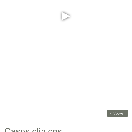
▶
< Volver
Casos clínicos