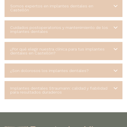
Somos expertos en implantes dentales en
Castellón
Cuidados postoperatorios y mantenimiento de los
implantes dentales
¿Por qué elegir nuestra clínica para tus implantes
dentales en Castellón?
¿Son dolorosos los implantes dentales?
Implantes dentales Straumann: calidad y fiabilidad
para resultados duraderos