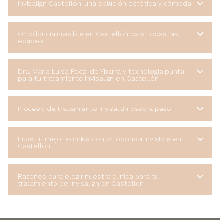
Invisalign Castellón: una solución estética y cómoda
Ortodoncia invisible en Castellón para todas las
edades
Dra. María Luisa Fdez. de Ybarra y tecnología punta
para tu tratamiento Invisalign en Castellón
Proceso de tratamiento Invisalign paso a paso
Luce tu mejor sonrisa con ortodoncia invisible en
Castellón
Razones para elegir nuestra clínica para tu
tratamiento de Invisalign en Castellón