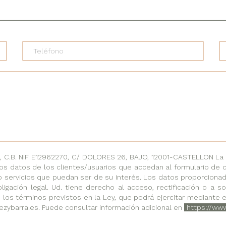
.B. NIF E12962270, C/ DOLORES 26, BAJO, 12001-CASTELLON La fi
os datos de los clientes/usuarios que accedan al formulario de 
o servicios que puedan ser de su interés. Los datos proporciona
ligación legal. Ud. tiene derecho al acceso, rectificación o a 
 los términos previstos en la Ley, que podrá ejercitar mediante e
ezybarra.es. Puede consultar información adicional en
https://ww