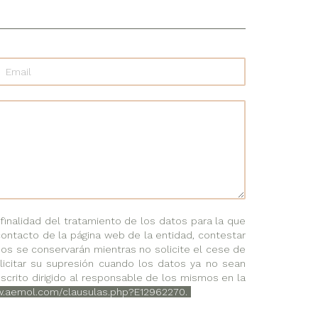
nalidad del tratamiento de los datos para la que
contacto de la página web de la entidad, contestar
dos se conservarán mientras no solicite el cese de
solicitar su supresión cuando los datos ya no sean
scrito dirigido al responsable de los mismos en la
w.aemol.com/clausulas.php?E12962270.