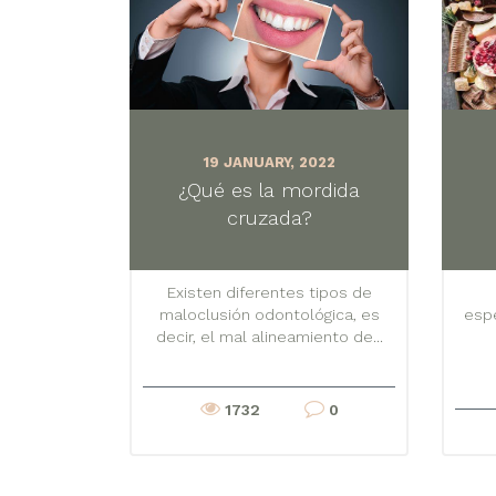
19 JANUARY, 2022
¿Qué es la mordida
cruzada?
Existen diferentes tipos de
maloclusión odontológica, es
espe
decir, el mal alineamiento de...
1732
0