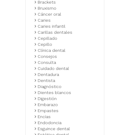
Brackets
Bruxismo
Cáncer oral
Caries
Caries infantil
Carillas dentales
Cepillado
Cepillo
Clínica dental
Consejos
Consulta
Cuidado dental
Dentadura
Dentista
Diagnóstico
Dientes blancos
Digestión
Embarazo
Empastes
Encías
Endodoncia
Esguince dental
Estética dental