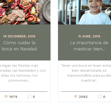
19 DECEMBER, 2019
11 JUNE, 2019
Cómo cuidar la
La importancia de
boca en Navidad
masticar bien...
Llegan las fiestas más
Tener una boca en buen esta
radas, las Navidades y con
bien desarrollada es
ellas los turrones, los
imprescindible para pode
polvorones...
masticar...
1979
0
2082
0