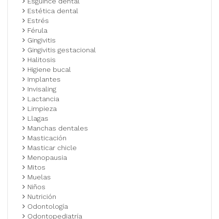
Esguince dental
Estética dental
Estrés
Férula
Gingivitis
Gingivitis gestacional
Halitosis
Higiene bucal
Implantes
Invisaling
Lactancia
Limpieza
Llagas
Manchas dentales
Masticación
Masticar chicle
Menopausia
Mitos
Muelas
Niños
Nutrición
Odontología
Odontopediatría