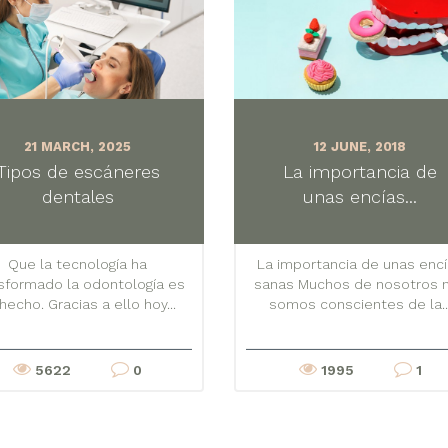
21 MARCH, 2025
12 JUNE, 2018
Tipos de escáneres
La importancia de
dentales
unas encías...
Que la tecnología ha
La importancia de unas enc
sformado la odontología es
sanas Muchos de nosotros 
hecho. Gracias a ello hoy...
somos conscientes de la..
5622
0
1995
1