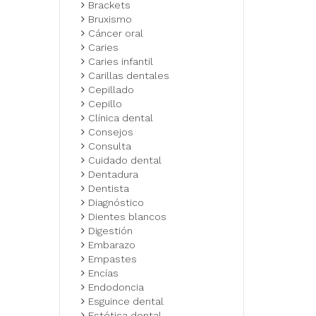
Brackets
Bruxismo
Cáncer oral
Caries
Caries infantil
Carillas dentales
Cepillado
Cepillo
Clínica dental
Consejos
Consulta
Cuidado dental
Dentadura
Dentista
Diagnóstico
Dientes blancos
Digestión
Embarazo
Empastes
Encías
Endodoncia
Esguince dental
Estética dental