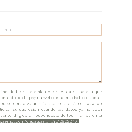
nalidad del tratamiento de los datos para la que
contacto de la página web de la entidad, contestar
dos se conservarán mientras no solicite el cese de
solicitar su supresión cuando los datos ya no sean
scrito dirigido al responsable de los mismos en la
w.aemol.com/clausulas.php?E12962270.