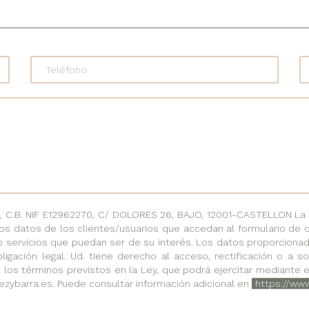
.B. NIF E12962270, C/ DOLORES 26, BAJO, 12001-CASTELLON La fi
os datos de los clientes/usuarios que accedan al formulario de 
o servicios que puedan ser de su interés. Los datos proporciona
ligación legal. Ud. tiene derecho al acceso, rectificación o a 
 los términos previstos en la Ley, que podrá ejercitar mediante e
ezybarra.es. Puede consultar información adicional en
https://ww