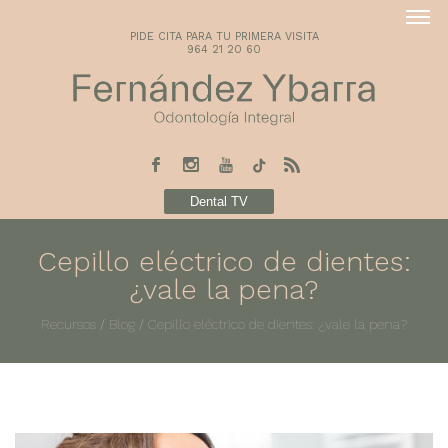
PIDE CITA PARA TU PRIMERA VISITA
964 21 20 60
Dental TV
Cepillo eléctrico de dientes:
¿vale la pena?
Recursos
/
Blog
/
Cepillo eléctrico de dientes: ¿vale la pena?