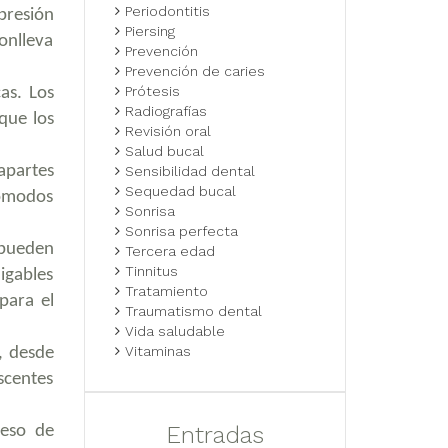
Periodontitis
presión
Piersing
conlleva
Prevención
Prevención de caries
Prótesis
as. Los
Radiografías
que los
Revisión oral
Salud bucal
apartes
Sensibilidad dental
Sequedad bucal
cómodos
Sonrisa
Sonrisa perfecta
 pueden
Tercera edad
Tinnitus
igables
Tratamiento
para el
Traumatismo dental
Vida saludable
Vitaminas
, desde
scentes
Entradas
ceso de