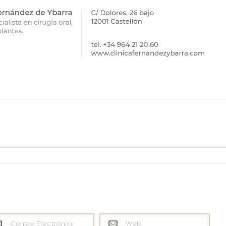
eo Electrónico
*
Web