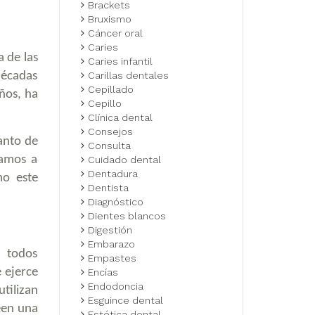
Brackets
Bruxismo
Cáncer oral
Caries
a de las
Caries infantil
décadas
Carillas dentales
Cepillado
años, ha
Cepillo
Clínica dental
Consejos
anto de
Consulta
tamos a
Cuidado dental
Dentadura
mo este
Dentista
Diagnóstico
Dientes blancos
Digestión
Embarazo
e todos
Empastes
e ejerce
Encías
Endodoncia
utilizan
Esguince dental
een una
Estética dental