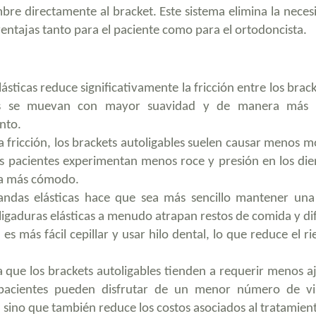
mbre directamente al bracket. Este sistema elimina la neces
ventajas tanto para el paciente como para el ortodoncista.
sticas reduce significativamente la fricción entre los brack
tes se muevan con mayor suavidad y de manera más r
nto.
a fricción, los brackets autoligables suelen causar menos m
Los pacientes experimentan menos roce y presión en los dien
ea más cómodo.
andas elásticas hace que sea más sencillo mantener un
 ligaduras elásticas a menudo atrapan restos de comida y di
 es más fácil cepillar y usar hilo dental, lo que reduce el r
 que los brackets autoligables tienden a requerir menos aj
pacientes pueden disfrutar de un menor número de vis
 sino que también reduce los costos asociados al tratamien