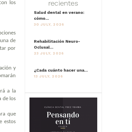
recientes
con los
Salud dental en verano:
cómo...
30 JULY, 2026
pciones
 una de
Rehabilitación Neuro-
Oclusal...
tar por
23 JULY, 2026
ación y
¿Cada cuánto hacer una...
tomarán
13 JULY, 2026
rá a la
a de los
ara que
e estos