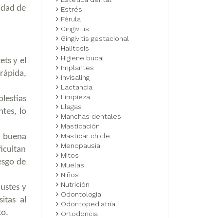
idad de
Estrés
Férula
Gingivitis
Gingivitis gestacional
Halitosis
Higiene bucal
ets y el
Implantes
ápida,
Invisaling
Lactancia
Limpieza
olestias
Llagas
tes, lo
Manchas dentales
Masticación
Masticar chicle
a buena
Menopausia
ficultan
Mitos
iesgo de
Muelas
Niños
Nutrición
ustes y
Odontología
itas al
Odontopediatría
to.
Ortodoncia