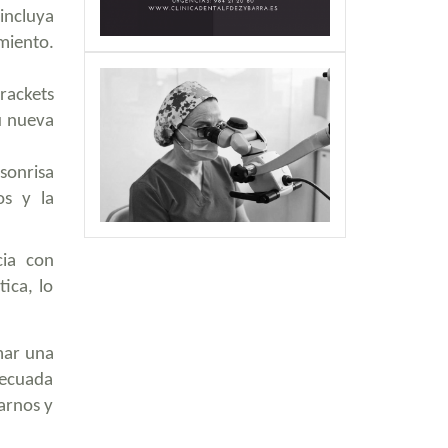
incluya
miento.
rackets
u nueva
sonrisa
os y la
cia con
ica, lo
amar una
adecuada
arnos y