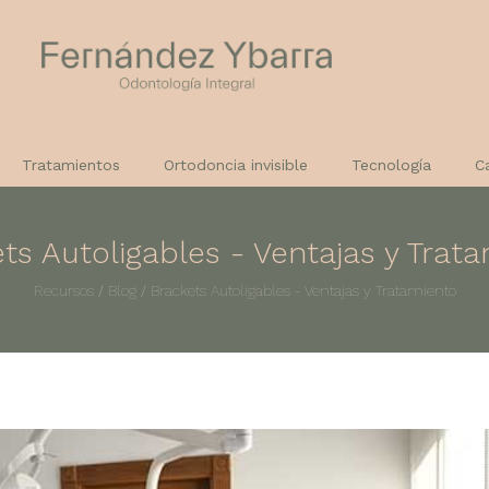
Tratamientos
Ortodoncia invisible
Tecnología
C
ts Autoligables - Ventajas y Trat
Recursos
/
Blog
/
Brackets Autoligables - Ventajas y Tratamiento