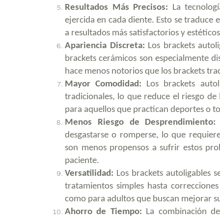
Resultados Más Precisos:
La tecnologí
ejercida en cada diente. Esto se traduce 
a resultados más satisfactorios y estéticos
Apariencia Discreta:
Los brackets autoli
brackets cerámicos son especialmente dis
hace menos notorios que los brackets trad
Mayor Comodidad:
Los brackets autol
tradicionales, lo que reduce el riesgo d
para aquellos que practican deportes o t
Menos Riesgo de Desprendimiento:
L
desgastarse o romperse, lo que requiere 
son menos propensos a sufrir estos prob
paciente.
Versatilidad:
Los brackets autoligables s
tratamientos simples hasta correccione
como para adultos que buscan mejorar su
Ahorro de Tiempo:
La combinación de 