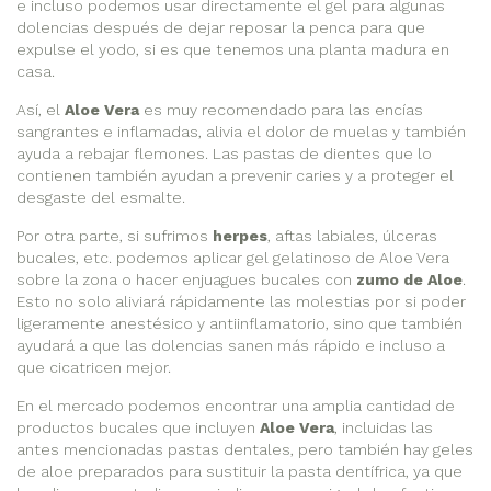
e incluso podemos usar directamente el gel para algunas
dolencias después de dejar reposar la penca para que
expulse el yodo, si es que tenemos una planta madura en
casa.
Así, el
Aloe Vera
es muy recomendado para las encías
sangrantes e inflamadas, alivia el dolor de muelas y también
ayuda a rebajar flemones. Las pastas de dientes que lo
contienen también ayudan a prevenir caries y a proteger el
desgaste del esmalte.
Por otra parte, si sufrimos
herpes
, aftas labiales, úlceras
bucales, etc. podemos aplicar gel gelatinoso de Aloe Vera
sobre la zona o hacer enjuagues bucales con
zumo de Aloe
.
Esto no solo aliviará rápidamente las molestias por si poder
ligeramente anestésico y antiinflamatorio, sino que también
ayudará a que las dolencias sanen más rápido e incluso a
que cicatricen mejor.
En el mercado podemos encontrar una amplia cantidad de
productos bucales que incluyen
Aloe Vera
, incluidas las
antes mencionadas pastas dentales, pero también hay geles
de aloe preparados para sustituir la pasta dentífrica, ya que