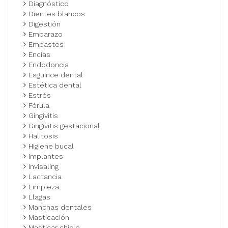
Diagnóstico
Dientes blancos
Digestión
Embarazo
Empastes
Encías
Endodoncia
Esguince dental
Estética dental
Estrés
Férula
Gingivitis
Gingivitis gestacional
Halitosis
Higiene bucal
Implantes
Invisaling
Lactancia
Limpieza
Llagas
Manchas dentales
Masticación
Masticar chicle